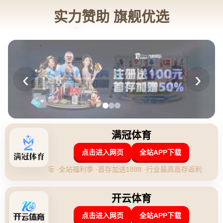
广西壮族自治区玉林市兴业县北市镇
新闻资讯
网站首页
新闻资讯
纳达尔红土圣地谢幕 网坛王者时代落幕