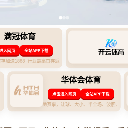
admin
努力站上最高领奖台，而对于职业高尔夫球员来说，大满贯
业高尔夫球员李旻智再度创造历史，以无懈可击的表现问鼎
这场比赛不仅展示了她卓越技术，更是对其多年坚持、韧性