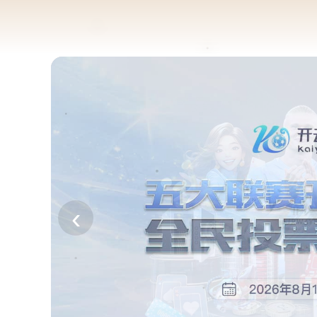
关于壹号娱乐
团队介绍
新闻资讯
联系我们
新闻资讯
李旻智勇夺个人第三座大满