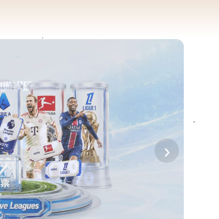
广西壮族自治区玉林市兴业县北市镇
联系我们
网站首页
新闻资讯