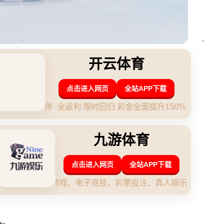
热门新闻
最新新闻
新闻资讯
弗洛因德：把奖杯带回慕尼
黑真是太美妙了，一起创造
辉煌！
2026-08-08
新闻资讯
豪门掀起东亚热潮！利物浦
夏窗瞄准日本球星久保建英
2026-08-08
新闻资讯
世界杯吉祥物的独特命名
2026-08-08
新闻资讯
巴西队为何停滞？时代变迁