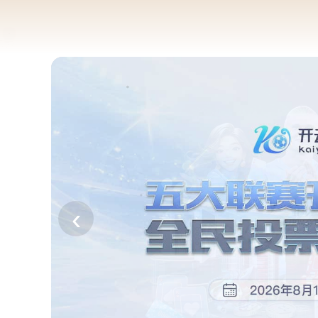
关于壹号娱乐
团队介绍
新闻资讯
联系我们
新闻资讯
德布劳内：欧冠精英球员，