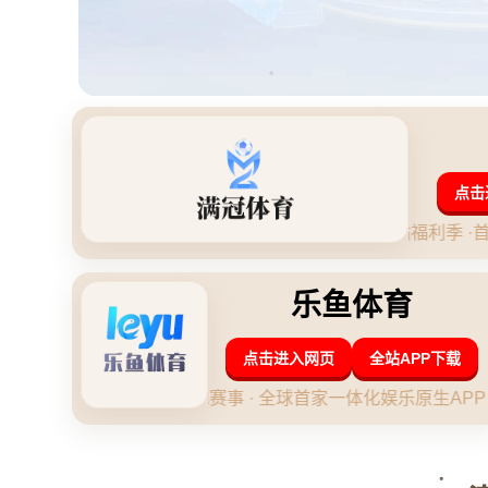
联系我们
2025-10-19T18:21:33+08:00
在足球世界，球队和个人的表现常常超越边界成为
心——凯文·德布劳内。在一次公开谈论中，他直言
全具备争夺金球奖的实力。”这一观点再次将这位
高评价？本文带你走进这位天才球星。
技术实力让他跃升为顶尖中场
凯文·德布劳内一直是当今足坛最耀眼的明星之一
力使他成为一支球队战术体系中的关键驱动力。如
方防线，同时又充满艺术感”。这种独特风格不仅
次接近登顶欧冠。这也证明了，拥有一个能够掌控
之选。