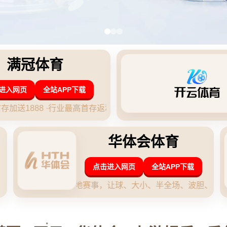
admin
热议话题。最近，意大利传奇主帅卡佩罗高度评价了曼城核
不讳地表示，“德布劳内不仅是一名欧冠级别的球员，而且完
比利时中场推向了关注焦点。那么，为何卡佩罗会给出如此
。他以精准传递、开阔视野和智慧阅读比赛而著称，这些能
同卡佩罗所言，“他的传球就像刀锋一样犀利，总能撕破对
保证了曼城在国内联赛长时间占据统治地位，更帮助他们多
节奏且创意非凡的大师，对于任何顶尖俱乐部来说都是无价