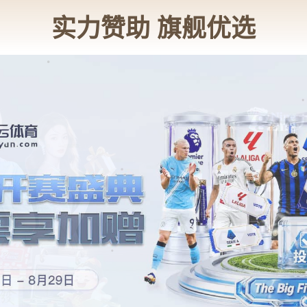
网站首页
关于壹号娱乐
团队介绍
新闻资讯
拥有金球实力