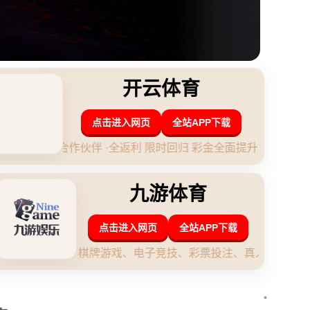
热门新闻
最新新闻
新闻资讯
苏杯：国羽4-1力克泰国，小
组赛三战全胜，以A组第一
挺进8强，韩国B组领跑晋级
2026-08-07
新闻资讯
从维拉替补到沙特副标王，
胜利7700万欧锁定杜兰
2026-08-07
新闻资讯
中超球员技术特质与其赛场
表现的深度剖析
2026-08-07
新闻资讯