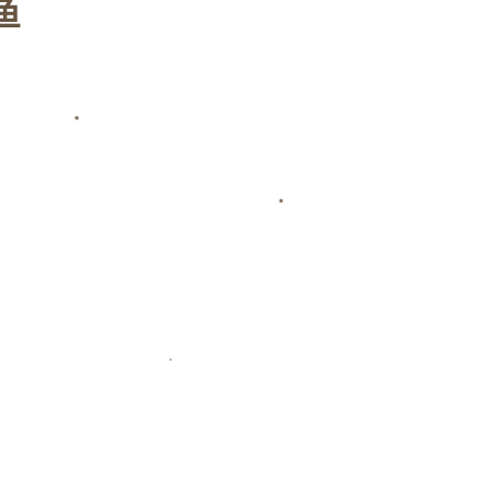
彭啸：我们有信心挑战亚洲
任何顶级强队
2026-08-07
关注我们