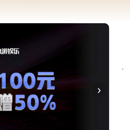
广西壮族自治区玉林市兴业县北市镇
联系我们
网站首页
新闻资讯