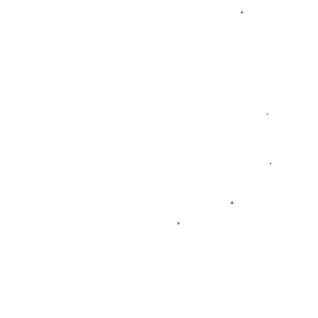
案例分析：如何激活最佳状态的庫里