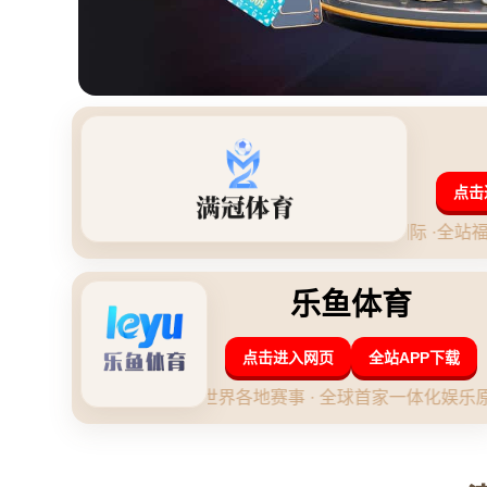
联系我们
2025-11-03T18:22:05+08:00
引言：巴萨强势回归西甲榜首
在西甲联赛的激烈角逐中，巴塞罗那再次展现了他
1比0险胜巴列卡诺，成功登顶积分榜。这场比赛
待。究竟这场比赛有哪些亮点？让我们一起深入剖
巴萨稳扎稳打：莱万点球成制胜关键
在本轮西甲联赛中，巴塞罗那对阵巴列卡诺的比赛
控球优势，但巴列卡诺的防守异常顽强，让比赛一
机会，
莱万多夫斯基
挺身而出，冷静地将球罚进，
万
成为全场最耀眼的明星。
值得一提的是，
莱万多夫斯基
本赛季的状态十分出