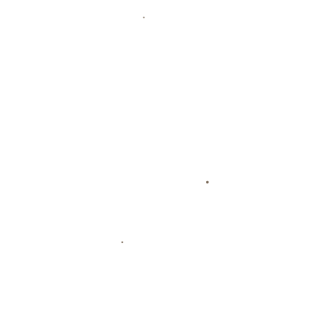
订阅我们的邮件列表以获取
新的更新！
订阅