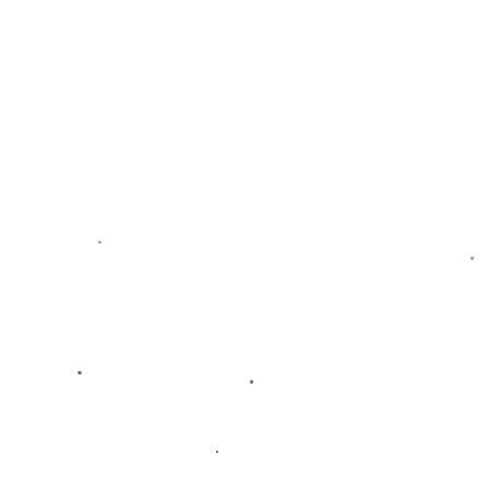
案例展示
：2亿出
欧足联红
恰尔汗奥
同款音响