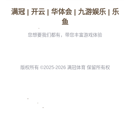
第15分钟便利用一次快速反击，由前锋精准破门，率先取得
领先。这粒失球暴露了曼联后防线在高位逼抢时的协调性问
题，场边的滕哈赫眉头紧锁，频频指挥队员调整站位。尽管
如此，红魔在上半场始终未能找到有效的进攻节奏，多次射
门偏离目标。直到中场休息前的最后一刻，
拉什福德
的一次
突破才为球队赢得角球，可惜未能转化为得分。
下半场反击 B费点燃希望之火
下半场开始后，曼联明显加强了中场的控制力。
通过短传渗
透和边路突破
，他们逐渐扳回局面。第65分钟，替补上场的
年轻球员加纳乔在左路送出一记精准传中，中锋霍伊伦高高
跃起头球破门，将比分扳平为1比1。这一进球极大地鼓舞了
士气，全队士气大振。而作为球队核心的
B费
，则在接下来
的时间里展现了他的领袖风范。他不仅在中场组织进攻，还
多次亲自参与到前场压迫之中，为最终的绝杀埋下伏笔。
绝杀时刻 B费一锤定音锁定胜局