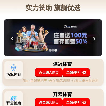
广西壮族自治区玉林市兴业县北市镇
新闻资讯
网站首页
新闻资讯
【欧联杯】B费关键进球 曼联险胜格拉斯哥