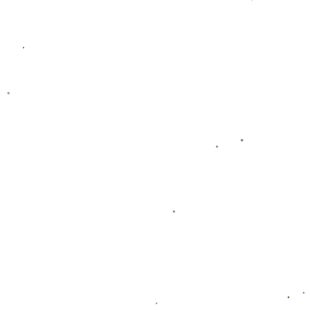
订阅我们的邮件列表以获取新的更新！
订阅
特色照片