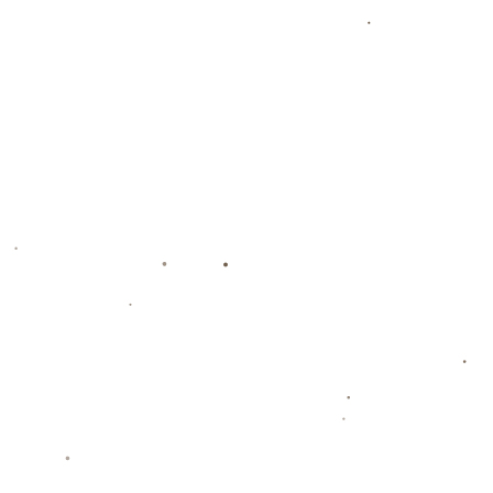
订阅我们的邮件列表以获取
新的更新！
订阅