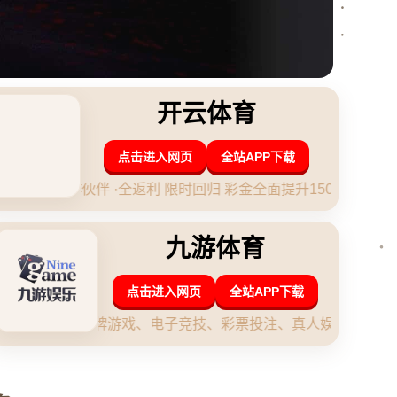
热门新闻
最新新闻
新闻资讯
津门虎新援李嗣镕获于根伟
重任，两大任务引发热议
2026-08-06
新闻资讯
中超球员技术特质与其赛场
表现的深度剖析
2026-08-06
新闻资讯
惊人！拜仁欧冠小组赛40场
不败，铸就现有赛制下不朽
传奇
2026-08-06
新闻资讯