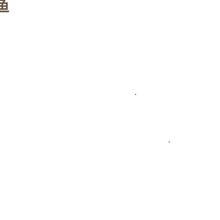
体彩与电商平台合作推出世
界杯主题福袋
2026-08-06
关注我们