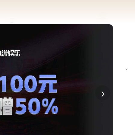
广西壮族自治区玉林市兴业县北市镇
联系我们
网站首页
新闻资讯