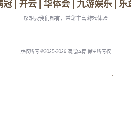
关注。这次，他毫不掩饰对維尼修斯的支持，认为这位年轻