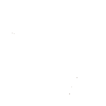
需求表单
您的电子邮件地址不会被公开。必填字段已标记*
提交