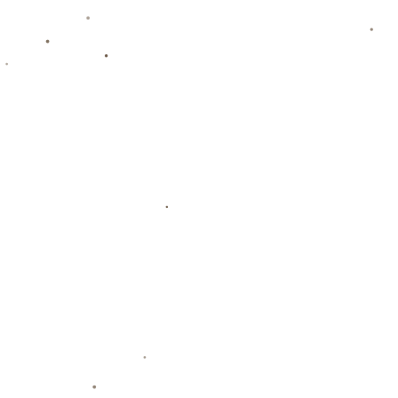
壹号娱乐 NG大舞台网页版登录入口开放，APP下载服务直