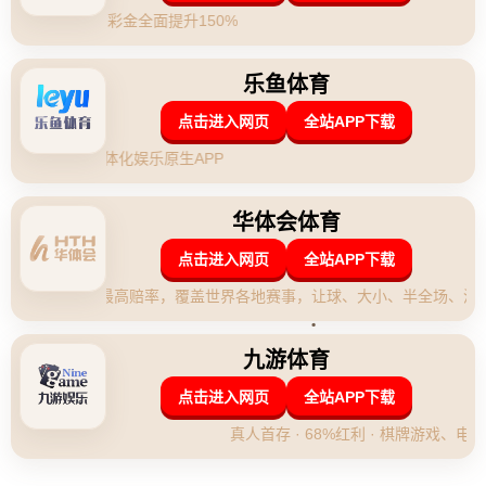
联系我们
2026-02-01T10:25:03+08:00
admin
在台球爱好者的圈子里，关于“斯诺克和中八哪个更难”的讨
论从未停止过。无论你是新手还是资深玩家，这两种台球玩
法都各有千秋，但究竟哪一种对技术和策略的要求更高呢？
本文将从规则、技术需求以及心理压力等多个角度进行深入
对比，带你一探究竟，找到属于自己的答案。
斯诺克的复杂规则和技术门槛
斯诺克作为一种起源于英国的经典台球运动，其规则之繁琐
常常让初学者望而却步。在斯诺克比赛中，球员需要按照特
定的顺序击打红球和彩球，同时还要兼顾得分与防守。
尤其
是母球的控制
，堪称斯诺克的核心技术，稍有不慎就可能导
致失分甚至罚分。更不用说，像“长距离精准击球”和“复杂的