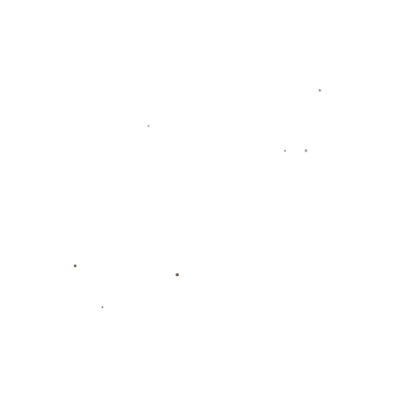
订阅我们的邮件列表以获取新的更新！
订阅