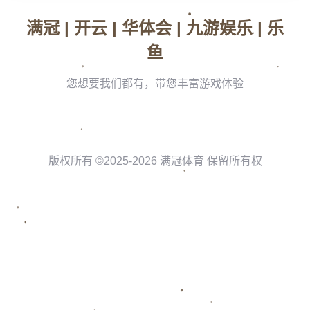
是什么让他在短时间内取得如此成就？答案在于他那份
敢于
挑战传统
的勇气。
在接手里斯本竞技时，俱乐部正处于低谷，士气低迷，战术
混乱。面对这样的局面，许多教练可能会选择保守策略，但
阿莫林却大胆采用了高位逼抢和快速传导的打法。这种风格
虽然风险极高，却完美契合了现代足球的发展趋势。事实证
明，他的
胆识
让他赢得了球员和球迷的支持，也为球队注入
了新的活力。
二、胆识的核心：决策中的果断与智慧
在足球场上，瞬息万变的局势对教练的决策能力提出了极高
要求。阿莫林之所以能被称为“好样的”，正是因为他在关键
时刻总能展现出
冷静与果断并存
的特质。
以2021-2022赛季葡超联赛为例，里斯本竞技在一场关键比
赛中落后于对手。常规思路可能是稳守反击，但阿莫林却选
择全线压上，甚至换上进攻型球员加强火力。这一决定看似
冒险，却最终帮助球队逆转比分。这不仅体现了他对战术体