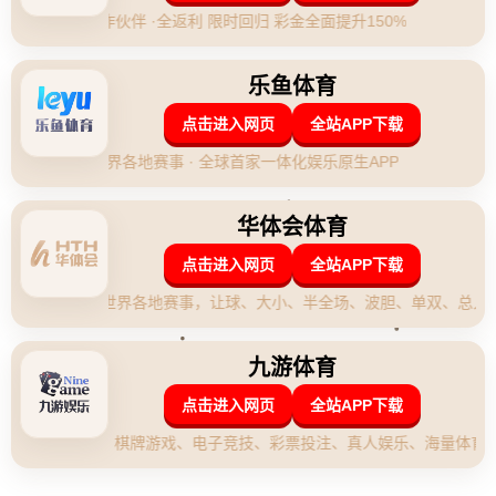
联系我们
2026-03-06T10:26:08+08:00
admin
引言：胆识铸就非凡，阿莫林的启示
在足球世界，成功的背后往往隐藏着无畏的胆识和果断的决
策。今天，我们聚焦一位备受瞩目的教练——阿莫林。他的
故事不仅是一段职业生涯的精彩篇章，更是关于如何在高压
环境下展现胆量与智慧的教科书。究竟是什么让阿莫林脱颖
而出？他的成功又给我们带来了哪些启发？让我们一起走进
这位教练的世界，探寻
胆识决定成败
的真谛。
一、阿莫林的崛起：从低调到耀眼
阿莫林，这位葡萄牙年轻教练的名字近年来频频出现在足球
新闻中。他在里斯本竞技的执教表现令人印象深刻，不仅带
领球队重夺葡超冠军，还在欧洲赛场上展现出不俗竞争力。