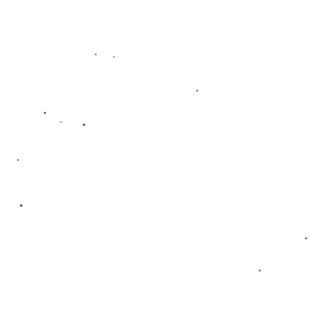
订阅我们的邮件列表以获取新的更新！
订阅
特色照片