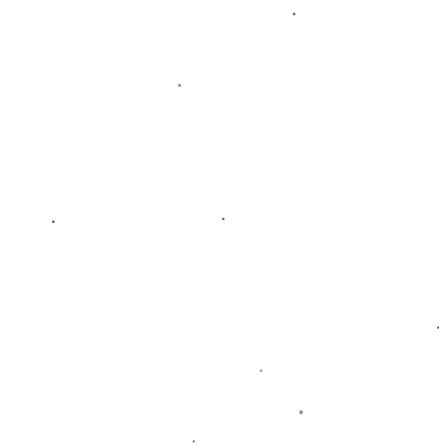
需求表单
您的电子邮件地址不会被公开。必填字段已标记*