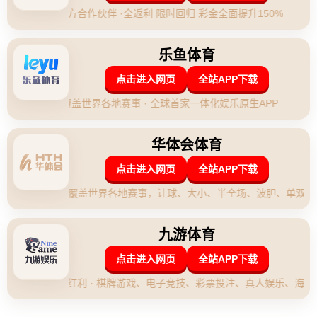
焦点
联系我们
2026-03-16T10:26:28+08:00
admin
引言：中国网球新星闪耀赛场内外
随着新赛季的开启，中国网球选手们在国际赛场上的表现令
人振奋。首周赛事中，多位选手展现出强劲实力，频频传来
捷报。而其中，年轻选手
郑钦文
不仅在场上以出色的发挥赢
得关注，场外的表现同样成为焦点，吸引了无数目光。今
天，我们就来聊聊这些中国选手的亮眼表现，以及郑钦文如
何在赛场内外双双“吸睛”。
中国选手首周战绩斐然
新赛季开局，中国网球选手们用实际行动证明了自己的实