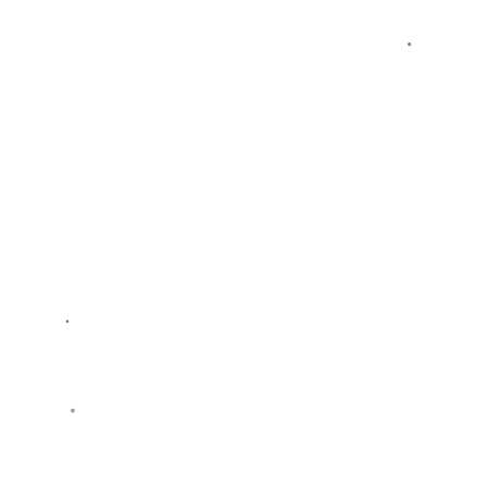
订阅我们的邮件列表以获取新的更新！
订阅