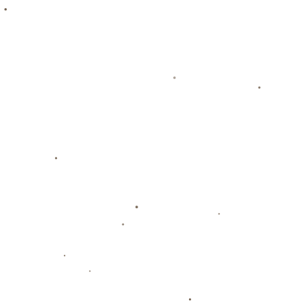
(字数统计：约650字)
需求表单
您的电子邮件地址不会被公开。必填字段已标记*