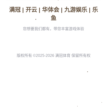
魏登费勒的失望之情
魏登费勒作为多特蒙德的传奇人物，对俱乐部和球员的发展
始终保持高度关注。在接受采访时，他直言不讳地表示，
“萨内更换经纪人的决定让人感到意外，甚至有些失望。”
他
认为，经纪人在球员职业规划中扮演着至关重要的角色，而
频繁更换可能会导致决策上的不稳定。作为一名从多特蒙德
走出来的名宿，魏登费勒显然希望看到更多的年轻球员能够
在职业生涯中保持稳定，尤其是在面对像
多特蒙德
这样充满
历史底蕴的俱乐部时。
他还提到，萨内在转会拜仁之前曾是多特蒙德关注的潜力新
星，但最终未能加盟。如今，萨内在职业生涯中的一些选
择，包括更换经纪人，让人怀疑其是否能够完全专注于球场
表现。这样的观点也引发了球迷的广泛讨论，不少人开始重
新审视这位边锋的未来发展方向。
更换经纪人对球员的影响