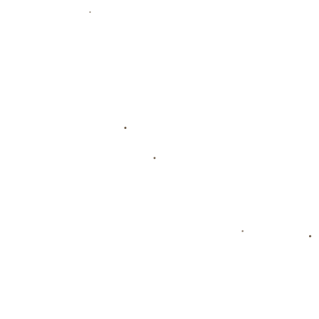
2026-08-09
案例展示