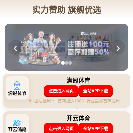
广西壮族自治区玉林市兴业县北市镇
新闻资讯
网站首页
新闻资讯
魏登费勒：萨内更换经纪人引发失望情绪，