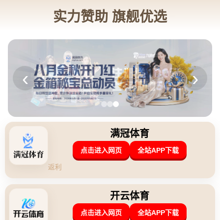
广西壮族自治区玉林市兴业县北市镇
新闻资讯
网站首页
新闻资讯
逆转成常态？利物浦本赛季7次先丢球后翻