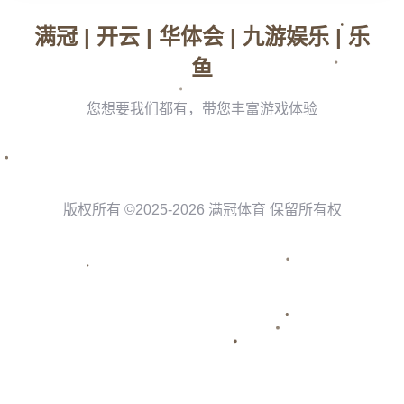
乏稳定出场机会被外界质疑。然而，在罗马效力期间，他逐
渐展露锋芒，通过技术、速度与进球能力证明了自己。这让
克洛普看到了他的价值，并果断促成交易，将他带来了红军
阵营。这位“埃及法老”的加盟不仅对球队是个重要契机，更
为他个人职业生涯提供了一片新天地。
迅速崛起：第一赛季即震惊足坛