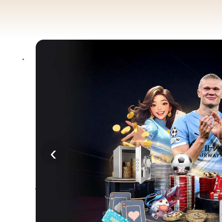
关于壹号娱乐
团队介绍
新闻资讯
联系我们
新闻资讯
恰逢其时，阿切尔比欧冠第