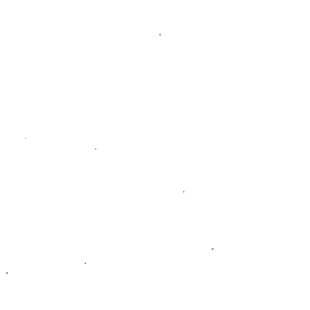
需求表单
您的电子邮件地址不会被公开。必填字段已标记*
提交