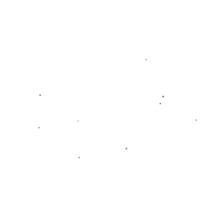
订阅
特色照片