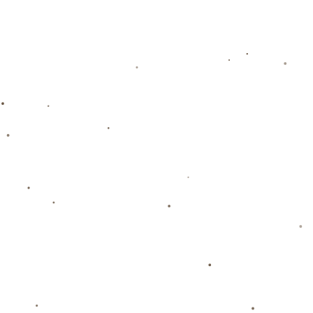
需求表单
您的电子邮件地址不会被公开。必填字段已标记*