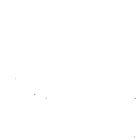
栏目导航
热门新闻