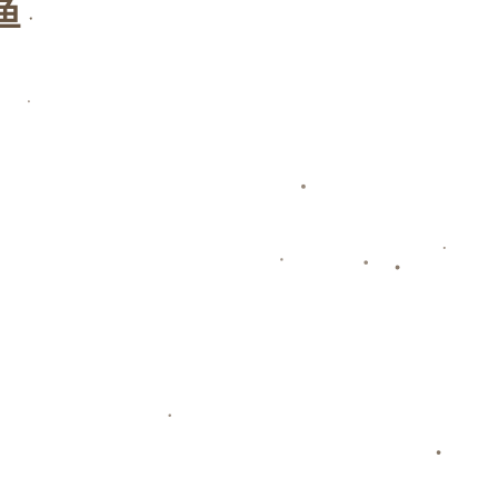
中超球员数据全览：深度解
析联赛核心信息
2026-08-07
关注我们