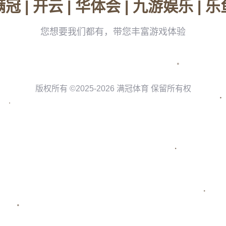
双重认可。无论是实验室里的科研突破，还是赛场上的奋力
当”。而
潘展乐
作为体育界的代表，用他的泳池传奇书写了
艳表现。作为中国游泳界的新生代力量，他在国内外赛事中
凡实力。他的成绩不仅刷新了多项纪录，更让世界看到了中