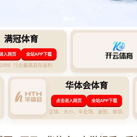
admin
秀青年的热潮。第十三届“浙江青年五四奖章”名单的公
轻身影。这份荣誉不仅是对个人奋斗的肯定，更是对新时代
名字格外引人注目，他的上榜不仅彰显了体育领域的青春力
起走进这份荣誉背后的故事，感受青年担当与拼搏的力量。
荣誉，旨在表彰在经济、社会、文化、体育等领域作出突出
励全省青年砥砺前行的重要象征。第十三届评选活动中，涵
等多领域代表，而
游泳新星潘展乐
的入选，无疑为这份名单