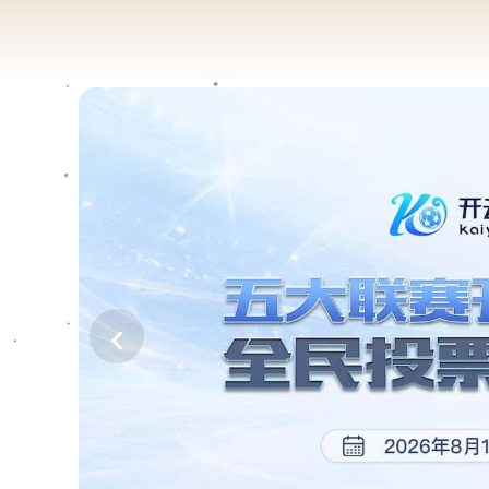
关于壹号娱乐
团队介绍
新闻资讯
联系我们
新闻资讯
浙江青年五四奖章”第十三