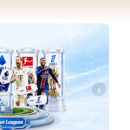
广西壮族自治区玉林市兴业县北市镇
联系我们
网站首页
新闻资讯