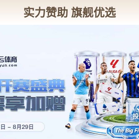
网站首页
关于壹号娱乐
团队介绍
新闻资讯
届获奖名单揭晓：游泳新星潘展