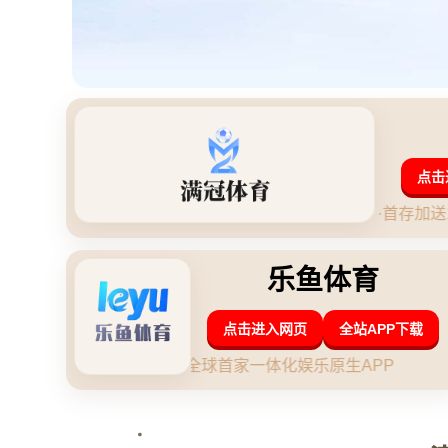
乐荣登榜单！
联系我们
2026-05-28T10:19:10+08:00
引言：青春榜样，激扬力量
在每年的五四青年节前后，浙江都会掀起一股表彰优
布，再次让人们聚焦于那些在各领域绽放光芒的年
青年精神风貌的诠释。其中，游泳运动员
潘展乐
的
量，也为更多年轻人树立了追梦的榜样。让我们一
一、浙江青年五四奖章：青春的最高礼赞
“浙江青年五四奖章”是浙江省授予优秀青年的最高
贡献的年轻才俊。这一奖项自设立以来，已成为激
盖了科技工作者、医护人员、教育者以及体育健儿