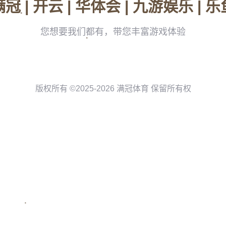
逗乐了现场观众，也让大家看到了他对这项运动的认真态
声音表达了自己的梦想，而这份对
职业舞台
的渴望，已经在