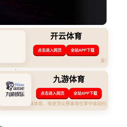
热门新闻
最新新闻
新闻资讯
科曼质疑世俱杯：荒唐赛制
威胁足球未来
2026-08-08
新闻资讯
王励勤荣任中国乒协主席，
WTT助力中国体育风采闪耀
全球！
2026-08-08
新闻资讯
巴黎夺冠探新路：欧冠赛制
变革引发热议
2026-08-08
新闻资讯