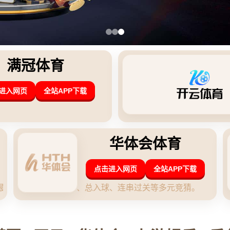
admin
今天，我们要讲述一个特别的小主角——一个年仅5岁的萌
的赛场。这个画面不仅温暖人心，更展现了孩子对梦想的执
如此与众不同？让我们一起走进他的故事，感受那份纯真与
旋律，但这个小朋友却对
斯诺克比赛
情有独钟。据家长透
手里拿着玩具球杆模仿大人们的动作。虽然身高不够，但他
那份专注的神情，让人忍不住为他点赞。
举办的儿童趣味
斯诺克比赛
。为了适应标准球桌的高度，小