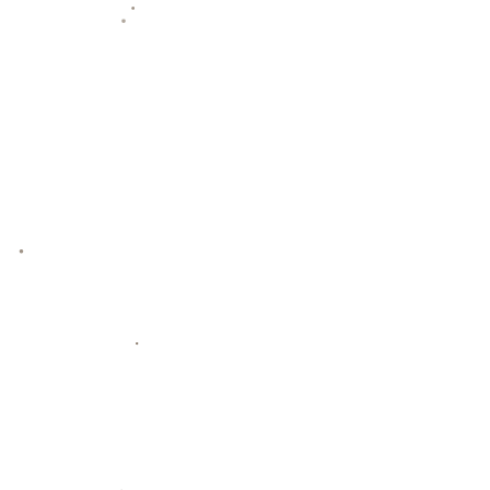
案例展示
杯：荒唐
未来
国乒协主
中国体育
！
路：欧冠
热议