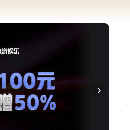
广西壮族自治区玉林市兴业县北市镇
联系我们
网站首页
新闻资讯