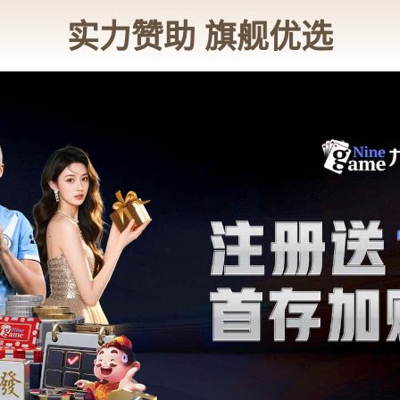
网站首页
关于壹号娱乐
团队介绍
新闻资讯
赛场，追逐职业梦想