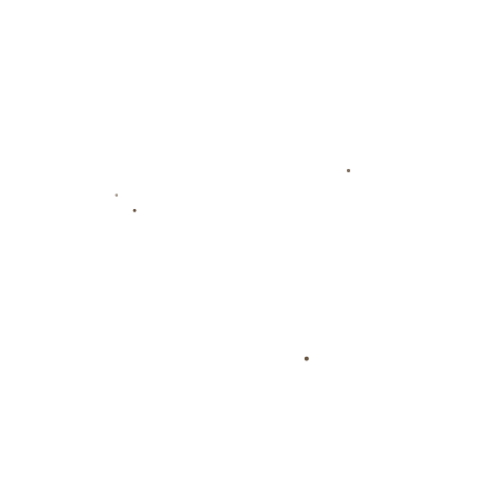
订阅我们的邮件列表以获取
新的更新！
订阅