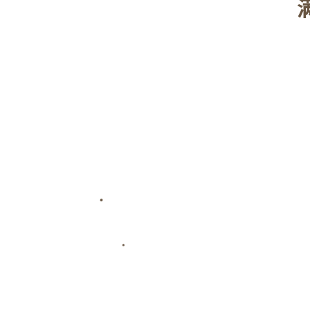
尔考保持，但迪亚斯相信，通过努力和时间，他完