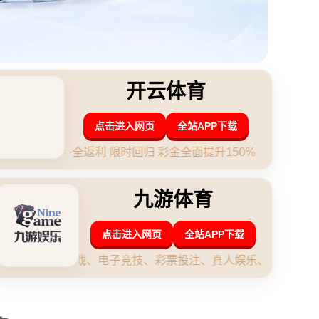
热门新闻
最新新闻
新闻资讯
纳达尔红土圣地谢幕 网坛王
者时代落幕
2026-08-07
新闻资讯
巴黎冬窗瞄准基米希，转会
费或将加码以说服拜仁放人
2026-08-07
新闻资讯
巴特勒复出难挽热火颓势！
传队内对其去留态度冷淡
2026-08-07
新闻资讯
哪位足球明星选择了8号球