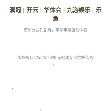
星。他在整个赛事中表现出色，攻入4球，带领巴西队一路
杀入决赛。然而，决赛当天，关于
98世界杯决赛大罗怎么了
的问题却成为了焦点。据传，在比赛前几个小时，大罗突发
身体不适，甚至有报道称他出现了
抽搐症状
。这一事件让巴
西队的战术布置和心理状态都受到了极大影响。尽管最终他
还是出现在了首发名单中，但整场比赛的表现却远低于预
期，几乎隐形于球场。
身体还是心理：低迷背后的原因
关于
98世界杯决赛大罗怎么了
的讨论从未停止过。一种说法
是，大罗在决赛前遭遇了严重的身体问题。有人推测是癫痫
发作，也有人认为是过度疲劳导致的身体崩溃。但官方始终
没有给出明确的解释。另一种观点则聚焦于心理层面。面对
东道主法国队的强大气场，以及作为球队核心所承受的巨大
压力，大罗可能陷入了心理困境。无论是身体原因还是精神
压力，这些猜测都指向一个事实：那晚的大罗并不是最好的