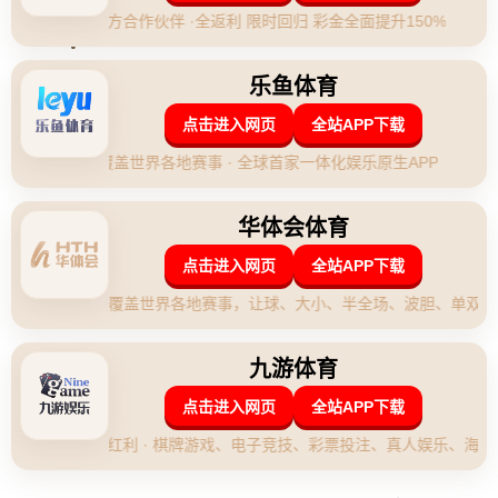
展现最佳表现
联系我们
2025-09-13T13:31:01+08:00
admin
引言：家乡荣耀与个人遗憾的交织
当顶级赛事在自己的家乡上演，作为一名运动员的骄傲与责
任感油然而生。谢震业，这位中国短跑名将，近日在谈及家
乡举办高规格比赛时，难掩自豪之情，但同时也对未能展现
最佳状态表达了深深的遗憾。他的故事不仅是一个运动员的
心路历程，更是一场关于坚持与突破的真实写照。本文将围
绕谢震业的感言，探讨家乡赛事的意义以及运动员如何面对
状态起伏的挑战。
家乡赛事：一份特殊的荣誉与动力
对于任何一位运动员来说，家乡举办大型赛事都是一种无与