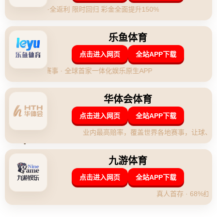
告破
联系我们
2025-10-23T18:21:42+08:00
admin
前言：DK的四连败震惊电竞圈
在最近的LCK联赛中，DK战队以一场场失利让无数粉丝扼腕
叹息，尤其是他们的核心选手Chovy，曾经被誉为“操作天花
板”的中单，首次在职业赛场上遭遇如此低谷。
四连败
的惨
淡战绩不仅打破了DK往日的统治力，也让Chovy的
不死金身
彻底破碎。这篇文章将深入探讨DK战队近期表现的下滑原
因，分析Chovy状态波动背后的故事，并为粉丝们带来一些
思考。
一、DK四连败：从巅峰到低谷