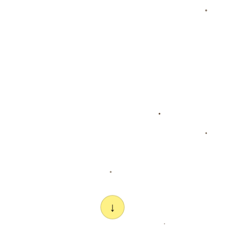
壹号娱乐『NG大舞台』网页版官方登录入口 - APP下载
All