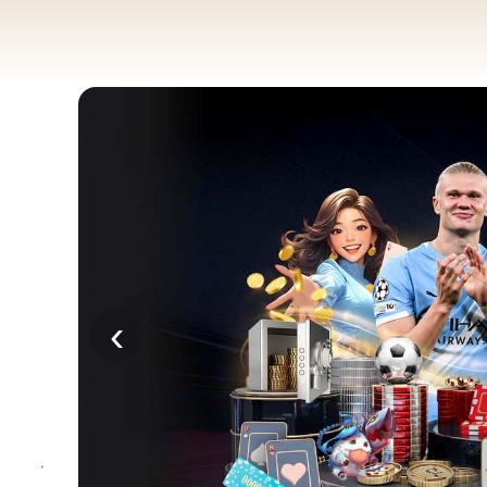
关于壹号娱乐
团队介绍
新闻资讯
联系我们
新闻资讯
切尔西下赛季锋线规划：至