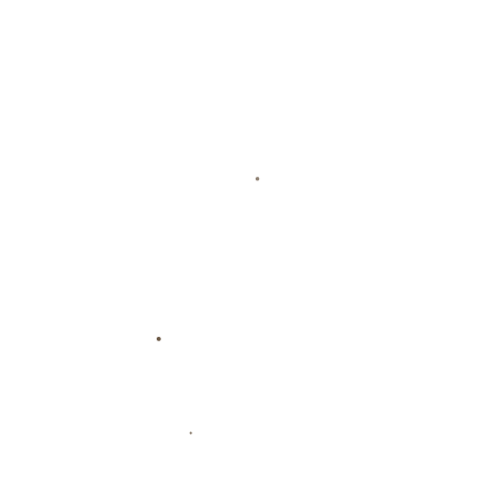
订阅我们的邮件列表以获取
新的更新！
订阅