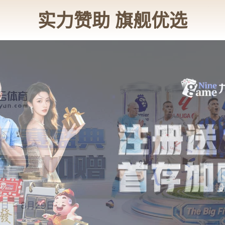
网站首页
关于壹号娱乐
团队介绍
新闻资讯
前年薪高达2700万欧元！