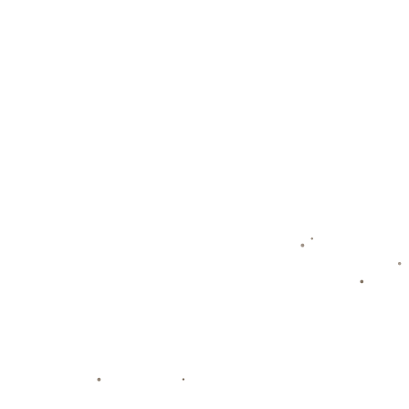
需求表单
您的电子邮件地址不会被公开。必填字段已标记*
提交