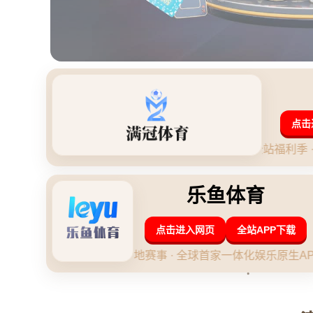
联系我们
2026-01-21T10:24:43+08:00
前言：德容高薪背后的转会风波引人关注
在足球世界中，球员薪资往往是俱乐部运营和转会
（Frenkie de Jong）因其税前薪资高达
2700万欧元
续约方案，德容明确表示拒绝。这一事件不仅揭示
来充满好奇。究竟是什么原因让这位中场核心做出
一 德容的高薪是如何形成的
弗兰基·德容自2019年从阿贾克斯加盟巴塞罗那
无限的年轻球员，巴萨不惜支付了高额转会费，并
到惊人的
2700万欧元
，这在欧洲足坛也属顶尖水平
时巴萨财政状况尚未恶化时的“豪掷千金”策略。然
担。