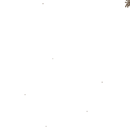
二 巴萨为何提出调薪续约方案
近年来，巴萨的财政问题已是公开的秘密。为了符
开支，包括与球员协商降薪或调整合同条款。对德
同时延长合同期限，以分摊成本压力。然而，这一
为自己的市场价值远高于调整后的薪资水平，且他并