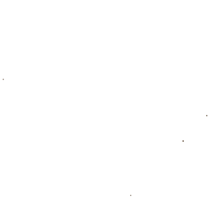
订阅我们的邮件列表以获取
新的更新！
订阅