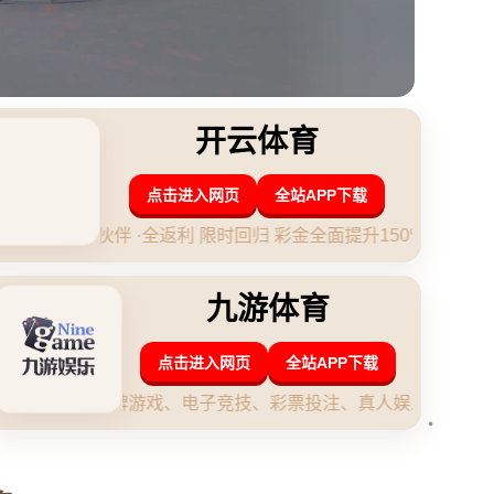
热门新闻
最新新闻
新闻资讯
湖人急寻内线支柱！锁定罗
威与亚当斯，特纳恐难入
手？
2026-08-08
新闻资讯
米兰与勒沃库森正式展开扎
卡转会谈判
2026-08-08
新闻资讯
今日中国女排精彩回放，
CCTV5全程呈现
2026-08-08
新闻资讯