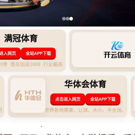
admin
足球巨星。为了发掘更多有潜质的年轻球员，体彩携手青训
赛。这场赛事不仅是一次竞技的盛会，更是无数少年实现梦
育发展的热心人士，这场活动都值得你的关注！
青少年体育发展。此次与专业青训中心的合作，旨在通过科
秀人才。活动中，来自全国各地的年轻球员将通过多轮比
球未来星选拔赛
不仅仅是比赛，更是一个展示自我、获得专
金支持，确保赛事的高质量举办。从场地布置到教练团队，
办方的用心。这种公益性质的支持，也让更多的孩子有机会