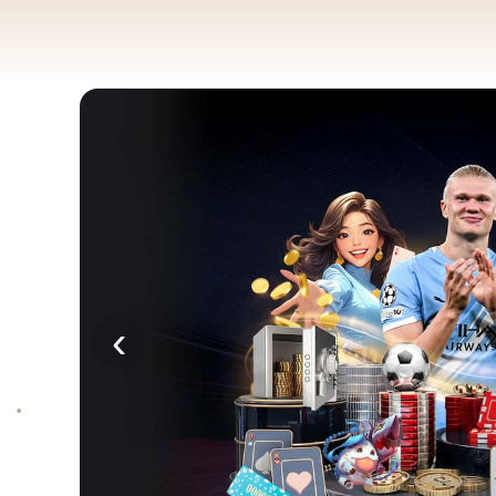
关于壹号娱乐
团队介绍
新闻资讯
联系我们
新闻资讯
体彩携手青训中心开启“足