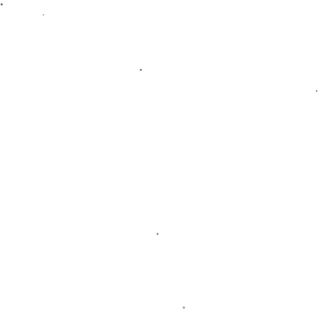
订阅我们的邮件列表以获取
新的更新！
订阅