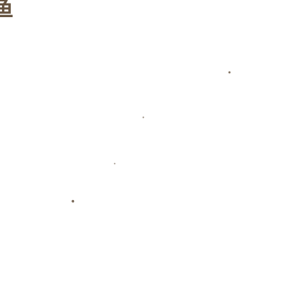
德媒称布莱顿逼近签约法兰
克福球员拉明，转会细节曝
光
2026-08-06
关注我们