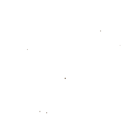
案例展示
乡高规格
憾未能展
血？莫雷
奇缔造者
？最后两