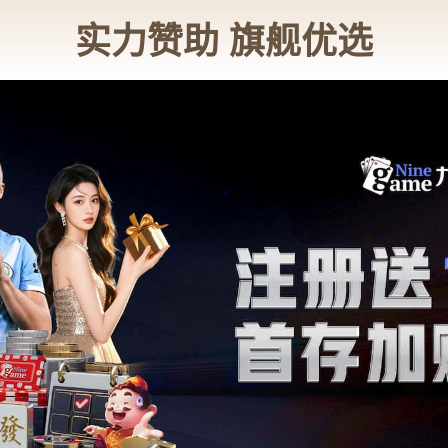
网站首页
关于壹号娱乐
团队介绍
新闻资讯
球明日之星”选拔挑战赛