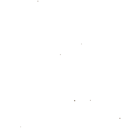
您的电子邮件地址不会被公开。必填字段已标记*
提交