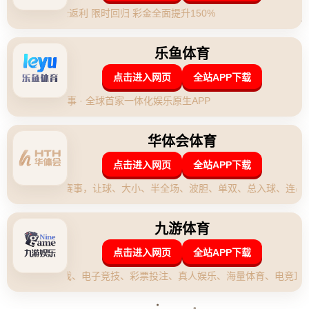
居第二，詹姆斯位列第五
联系我们
2026-06-25T10:19:10+08:00
admin
引言：谁是过去十年的得分之王？
在篮球的世界里，得分能力往往是衡量一名球员影响力的重
要标准。近日，美媒公布了一份令人瞩目的榜单，统计了过
去十年NBA球员的总得分排名。这份榜单不仅展现了球员们
的持久战力，也揭示了联盟中得分机器的真实实力。其中，
勒布朗·詹姆斯
位列第五，而
詹姆斯·哈登
以惊人的
18801分
高居第二，引发了球迷们的热烈讨论。那么，这些球员是如
何在过去十年中称霸得分榜的？让我们一探究竟。
1. 近十年总得分榜：数据的背后故事