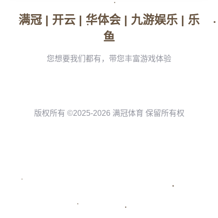
作为CBA联赛中的一支劲旅，
山西男篮
一直以来都是山西人
民心中的自豪。无论是在赛场上的拼搏，还是在场下的公益
活动，球队都展现出了强烈的地域归属感和责任感。这封高
中生的来信，正是对他们长期付出的最好回应。信中提到的
“三晋大地”，不仅仅是一个地理概念，更是承载了无数人对
家乡的热爱与认同。
近年来，山西男篮通过不断调整阵容、提升实力，逐渐成为
联赛中不可忽视的力量。比如在上赛季的关键比赛中，球队
凭借顽强的防守和默契的配合，多次逆转强敌，赢得了球迷
的喝彩。这些努力，也让更多人开始关注这支代表三晋文化
的队伍。
二、一封来信：平凡中的感动力量
当我们看到这封手写信的内容时，不难感受到字里行间流露
出的真挚情感。一位普通高中生，用最朴实的语言表达了对
山西男篮
的支持，这种纯粹的情感让无数网友动容。正如信